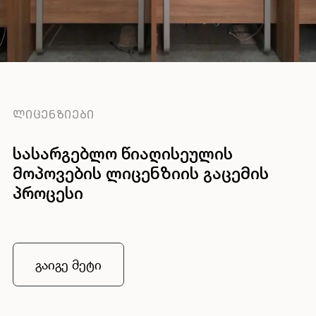
ᲚᲘᲪᲔᲜᲖᲘᲔᲑᲘ
სასარგებლო წიაღისეულის
მოპოვების ლიცენზიის გაცემის
პროცესი
გაიგე მეტი