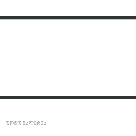
ᲚᲘᲪᲔᲜᲖᲘᲐᲜᲢᲘᲡ ᲒᲕᲔᲠᲓᲘ
ᲡᲐᲛᲐᲠᲗᲚᲔᲑᲚᲘᲕᲘ ᲐᲥᲢᲔᲑᲘ
ᲮᲨᲘᲠᲐᲓ ᲓᲐᲡᲛᲣᲚᲘ ᲙᲘᲗᲮᲕᲔᲑᲘ
ᲛᲘᲛᲓᲘᲜᲐᲠᲔ ᲕᲐᲙᲐᲜᲡᲘᲔᲑᲘ
ᲐᲜᲒᲐᲠᲘᲨᲔᲑᲘ
ᲤᲝᲢᲝ ᲒᲐᲚᲔᲠᲔᲐ